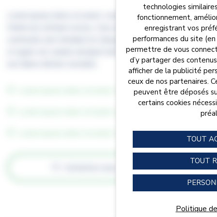
technologies similaires
Lorem ipsum dolor sit amet, consectetur adipiscing elit.
fonctionnement, amélior
Morbi nec ultricies lectus. Cras ultricies posuere lacus, at.
enregistrant vos préfé
performances du site (en 
commodo sem tincidunt id. Quisque sapien nunc, venenatis
permettre de vous connecte
et quam vel, lacinia volutpat ante. Nam vestibulum purus
d’y partager des contenus 
nec libero dictum convallis.
afficher de la publicité per
ceux de nos partenaires. Ce
Panneau de gestion des cookie
Lorem ipsum dolor sit amet, consectetur adipiscing elit
peuvent être déposés sur
certains cookies néces
Lorem ipsum dolor sit amet, consectetur adipiscing elit
préal
Lorem ipsum dolor sit amet, consectetur adipiscing elit
TOUT A
TOUT R
Contactez-nous
PERSON
Politique de